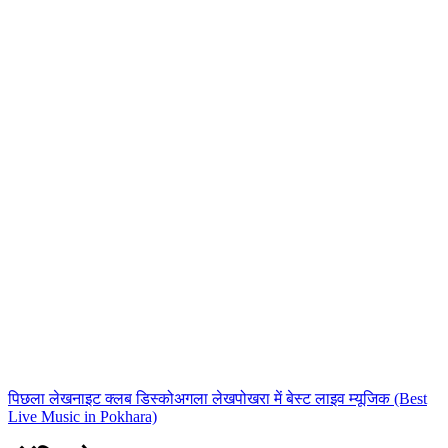
Club 16 टीम
Nepal के सबसे बड़े नाइटक्लब की आधिकारिक टीम। Lakeside, Pokhara से
नाइटलाइफ़, कॉकटेल गाइड और मनोरंजन की ताज़ा जानकारी।
पिछला लेख
नाइट क्लब डिस्को
अगला लेख
पोखरा में बेस्ट लाइव म्यूजिक (Best
Live Music in Pokhara)