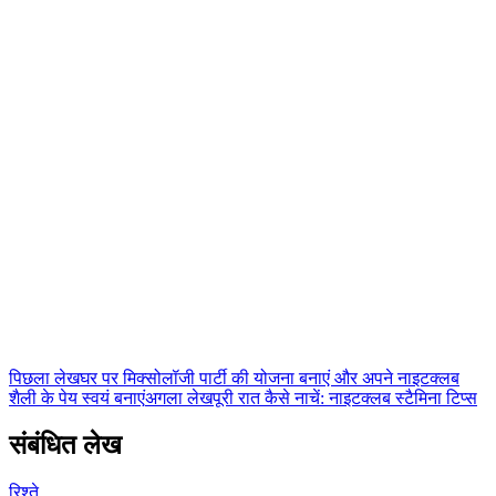
Club 16 टीम
Nepal के सबसे बड़े नाइटक्लब की आधिकारिक टीम। Lakeside, Pokhara से
नाइटलाइफ़, कॉकटेल गाइड और मनोरंजन की ताज़ा जानकारी।
पिछला लेख
घर पर मिक्सोलॉजी पार्टी की योजना बनाएं और अपने नाइटक्लब
शैली के पेय स्वयं बनाएं
अगला लेख
पूरी रात कैसे नाचें: नाइटक्लब स्टैमिना टिप्स
संबंधित लेख
रिश्ते