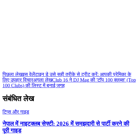
Club 16 टीम
Nepal के सबसे बड़े नाइटक्लब की आधिकारिक टीम। Lakeside, Pokhara से
नाइटलाइफ़, कॉकटेल गाइड और मनोरंजन की ताज़ा जानकारी।
पिछला लेख
इस वेलेंटाइन डे उसे सही तरीके से ट्रीट करें: आपकी प्रेमिका के
लिए उपहार विचार
अगला लेख
Club 16 ने DJ Mag की 'टॉप 100 क्लब्स' (Top
100 Clubs) की लिस्ट में बनाई जगह
संबंधित लेख
टिप्स और गाइड
नेपाल में नाइटक्लब सेफ्टी: 2026 में समझदारी से पार्टी करने की
पूरी गाइड