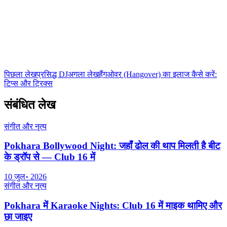
Club 16 टीम
Nepal के सबसे बड़े नाइटक्लब की आधिकारिक टीम। Lakeside, Pokhara से
नाइटलाइफ़, कॉकटेल गाइड और मनोरंजन की ताज़ा जानकारी।
पिछला लेख
प्रसिद्ध DJ
अगला लेख
हैंगओवर (Hangover) का इलाज कैसे करें:
टिप्स और ट्रिक्स
संबंधित लेख
संगीत और नृत्य
Pokhara Bollywood Night: जहाँ ढोल की थाप मिलती है बीट
के ड्रॉप से — Club 16 में
10 जुल॰ 2026
संगीत और नृत्य
Pokhara में Karaoke Nights: Club 16 में माइक थामिए और
छा जाइए