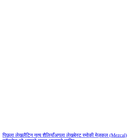
Club 16 टीम
Nepal के सबसे बड़े नाइटक्लब की आधिकारिक टीम। Lakeside, Pokhara से
नाइटलाइफ़, कॉकटेल गाइड और मनोरंजन की ताज़ा जानकारी।
पिछला लेख
लैटिन नृत्य शैलियाँ
अगला लेख
बेस्ट स्मोकी मेज़कल (Mezcal)